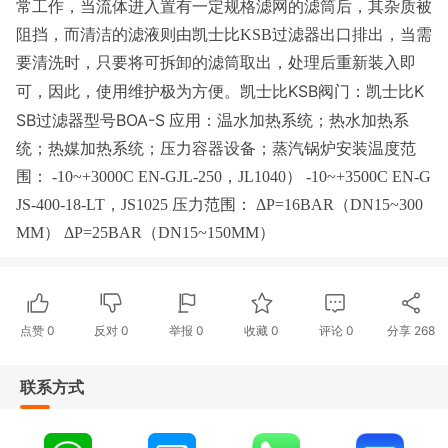
常工作，当流体进入置有一定规格滤网的滤筒后，其杂质被
阻挡，而清洁的滤液则由凯士比KSB过滤器出口排出，当需
要清洗时，只要将可拆卸的滤筒取出，处理后重新装入即
凯士比KSB阀门：
凯士比K
可，因此，使用维护极为方便。
SB
过滤器型号
BOA-S
应用：温水加热系统；热水加热系
统；热媒加热系统；压力容器设备；蒸汽锅炉安装温度范
围： -10~+3000C EN-GJL-250，JL1040） -10~+3500C EN-G
JS-400-18-LT，JS1025 压力范围： ΔP=16BAR（DN15~300
MM） ΔP=25BAR（DN15~150MM）
点赞
0
反对
0
举报 0
收藏 0
评论
0
分享
268
联系方式