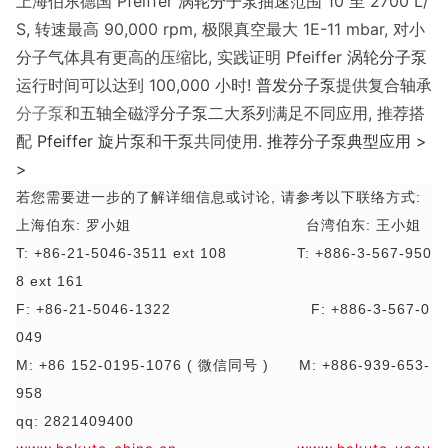
上海伯东德国 Pfeiffer
涡轮分子泵
抽速范围 10 至 2700 L/
S, 转速最高 90,000 rpm, 极限真空最大 1E-11 mbar, 对小
分子气体具有更高的压缩比, 实践证明 Pfeiffer
涡轮分子泵
运行时间可以达到 100,000 小时!
普发分子泵
提供复合轴承
分子泵
和五轴全磁浮
分子泵
二大系列满足不同应用, 推荐搭
配
Pfeiffer 旋片泵
和
干泵
共同使用.
推荐分子泵典型应用 >
>
若您需要进一步的了解详细信息或讨论, 请参考以下联络方式:
上海伯东: 罗小姐 台湾伯东: 王小姐
T: +86-21-5046-3511 ext 108 T: +886-3-567-950
8 ext 161
F: +86-21-5046-1322 F: +886-3-567-0
049
M: +86 152-0195-1076 ( 微信同号 ) M: +886-939-653-
958
qq: 2821409400