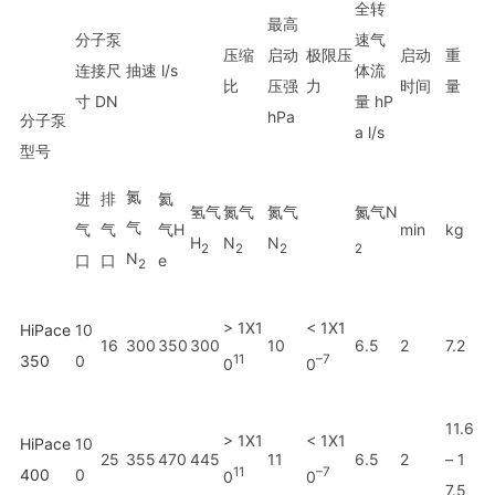
全转
最高
分子泵
速气
压缩
启动
极限压
启动
重
连接尺
抽速 l/s
体流
比
压强
力
时间
量
寸 DN
量 hP
hPa
分子泵
a l/s
型号
氮
进
排
氦
氢气
氮气
氮气
氮气N
气
气
气
气H
min
kg
H
N
N
2
2
2
2
N
口
口
e
2
> 1X1
< 1X1
HiPace
10
16
300
350
300
10
6.5
2
7.2
350
0
11
–7
0
0
11.6
> 1X1
< 1X1
HiPace
10
25
355
470
445
11
6.5
2
– 1
11
–7
400
0
0
0
7.5