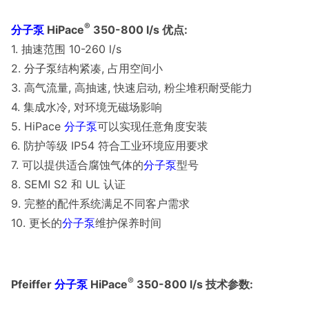
®
分子泵
HiPace
350-800
l/s 优点:
1. 抽速范围 10-260 l/s
2.
分子泵
结构紧凑, 占用空间小
3. 高气流量, 高抽速, 快速启动, 粉尘堆积耐受能力
4. 集成水冷, 对环境无磁场影响
5. HiPace
分子泵
可以实现任意角度安装
6. 防护等级 IP54 符合工业环境应用要求
7. 可以提供适合腐蚀气体的
分子泵
型号
8. SEMI S2 和 UL 认证
9. 完整的配件系统满足不同客户需求
10. 更长的
分子泵
维护保养时间
®
Pfeiffer
分子泵
HiPace
350-800 l/s 技术参数: