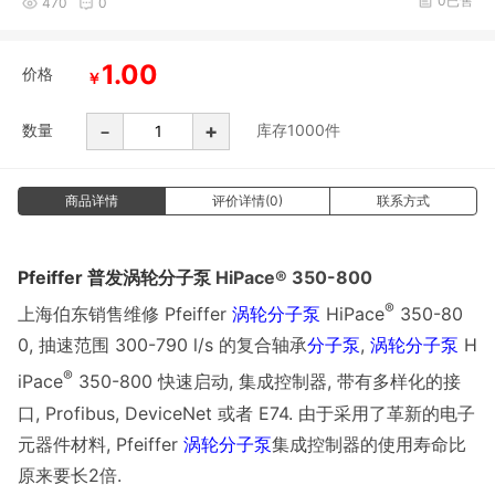
0已售
470
0
1.00
价格
￥
-
+
数量
库存
1000
件
商品详情
评价详情(0)
联系方式
Pfeiffer 普发
涡轮分子泵
HiPace® 350-800
®
上海伯东销售维修 Pfeiffer
涡轮分子泵
HiPace
350-80
0, 抽速范围 300-790 l/s 的复合轴承
分子泵
,
涡轮分子泵
H
®
iPace
350-800 快速启动, 集成控制器, 带有多样化的接
口, Profibus, DeviceNet 或者 E74. 由于采用了革新的电子
元器件材料, Pfeiffer
涡轮分子泵
集成控制器的使用寿命比
原来要长2倍.