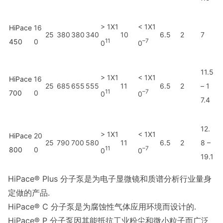
> 1X1
< 1X1
HiPace
16
25
380
380
340
10
6.5
2
7
450
0
11
–7
0
0
11.5
> 1X1
< 1X1
HiPace
16
25
685
655
555
11
6.5
2
– 1
11
–7
700
0
0
0
7.4
12.
> 1X1
< 1X1
HiPace
20
25
790
700
580
11
6.5
2
8 –
11
–7
800
0
0
0
19.1
HiPace® Plus 分子泵是为电子显微镜和质谱分析行业量身
定做的产品.
HiPace® C 分子泵是为腐蚀性气体应用环境而设计的.
HiPace® P 分子泵因其能抵抗工业粉尘和微小粒子而广泛