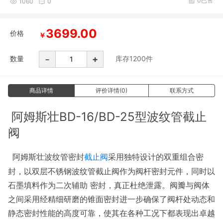
0已售
1060
0
3699.00
价格
￥
-
+
数量
库存
1200
件
商品详情
评价详情(0)
联系方式
阿姆斯壮BD-16/BD-25型波纹管截止
阀
阿姆斯壮波纹管密封
截止阀
采用
双重组合密
独特设计的
封，以双层不锈钢波纹管截止阀作为阀杆密封元件，同时以
石墨填料作为二次辅助 密封，真正杜绝泄露。阀瓣与阀体
之间采用经精细研磨的锥面密封进一步确保了阀杆处动态和
静态密封性能的高度可靠，使其在各种工况下都表现出卓越