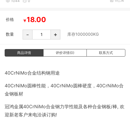
0已售
1044
0
18.00
价格
￥
-
+
数量
库存
1000000
KG
商品详情
评价详情(0)
联系方式
40CrNiMo合金结构钢用途
40CrNiMo圆棒性能，40CrNiMo圆棒硬度，40CrNiMo合
金钢板材
冠鸿金属40CrNiMo合金钢力学性能及各种合金钢板/棒, 欢
迎新老客户来电洽谈订购!