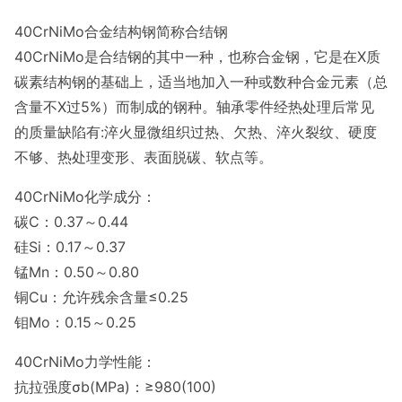
40CrNiMo合金结构钢简称合结钢
40CrNiMo是合结钢的其中一种，也称合金钢，它是在X质
碳素结构钢的基础上，适当地加入一种或数种合金元素（总
含量不X过5%）而制成的钢种。轴承零件经热处理后常见
的质量缺陷有:淬火显微组织过热、欠热、淬火裂纹、硬度
不够、热处理变形、表面脱碳、软点等。
40CrNiMo化学成分：
碳C：0.37～0.44
硅Si：0.17～0.37
锰Mn：0.50～0.80
铜Cu：允许残余含量≤0.25
钼Mo：0.15～0.25
40CrNiMo力学性能：
抗拉强度σb(MPa)：≥980(100)