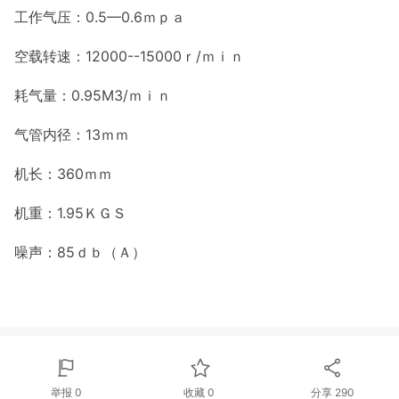
工作气压：0.5—0.6
ｍｐａ
空载转速：1
2
000--1
5
000
ｒ
/
ｍｉｎ
耗气量：0.
9
5M3
/
ｍｉｎ
气管内径：
13
ｍｍ
机长：360
ｍｍ
机重：
1.95
ＫＧＳ
噪声：85ｄｂ（Ａ）
举报 0
收藏 0
分享
290