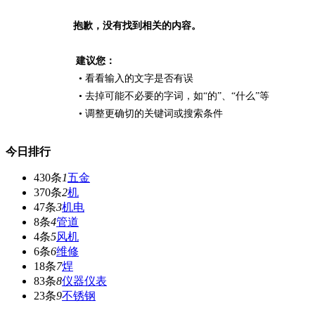
抱歉，没有找到相关的内容。
建议您：
• 看看输入的文字是否有误
• 去掉可能不必要的字词，如“的”、“什么”等
• 调整更确切的关键词或搜索条件
今日排行
430条
1
五金
370条
2
机
47条
3
机电
8条
4
管道
4条
5
风机
6条
6
维修
18条
7
焊
83条
8
仪器仪表
23条
9
不锈钢