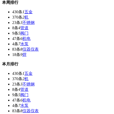
本周排行
430条
1
五金
370条
2
机
23条
3
不锈钢
8条
4
管道
9条
5
阀门
47条
6
机电
4条
7
水泵
83条
8
仪器仪表
18条
9
焊
本月排行
430条
1
五金
370条
2
机
23条
3
不锈钢
8条
4
管道
9条
5
阀门
47条
6
机电
4条
7
水泵
83条
8
仪器仪表