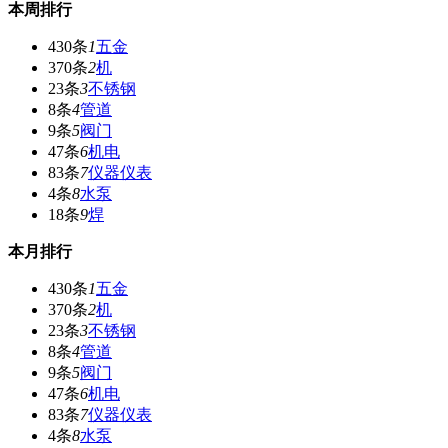
本周排行
430条
1
五金
370条
2
机
23条
3
不锈钢
8条
4
管道
9条
5
阀门
47条
6
机电
83条
7
仪器仪表
4条
8
水泵
18条
9
焊
本月排行
430条
1
五金
370条
2
机
23条
3
不锈钢
8条
4
管道
9条
5
阀门
47条
6
机电
83条
7
仪器仪表
4条
8
水泵