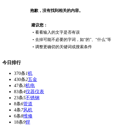
抱歉，没有找到相关的内容。
建议您：
• 看看输入的文字是否有误
• 去掉可能不必要的字词，如“的”、“什么”等
• 调整更确切的关键词或搜索条件
今日排行
370条
1
机
430条
2
五金
47条
3
机电
83条
4
仪器仪表
23条
5
不锈钢
8条
6
管道
4条
7
风机
6条
8
维修
18条
9
焊