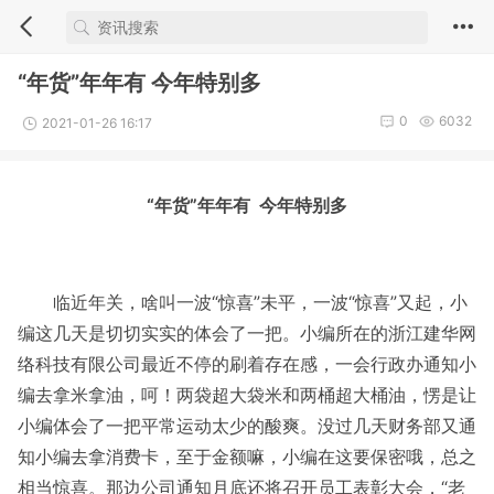
“年货”年年有 今年特别多
0
6032
2021-01-26 16:17
“年货”年年有 今年特别多
临近年关，啥叫一波
“惊喜”未平，一波“惊喜”又起，小
编这几天是切切实实的体会了一把。小编所在的浙江建华网
络科技有限公司最近不停的刷着存在感，一会行政办通知小
编去拿米拿油，呵！两袋超大袋米和两桶超大桶油，愣是让
小编体会了一把平常运动太少的酸爽。没过几天财务部又通
知小编去拿消费卡，至于金额嘛，小编在这要保密哦，总之
相当惊喜。那边公司通知月底还将召开员工表彰大会，“老