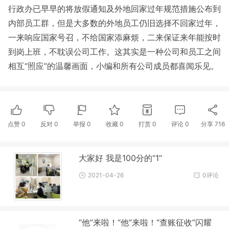
行政办已早早的将放假通知及外地回家过年规范措施公布到
内部员工群，但是大多数的外地员工仍旧选择不回家过年，
一来响应国家号召，不给国家添麻烦，二来保证来年能按时
到岗上班，不耽误公司工作。这其实是一种公司和员工之间
相互
“照应”的温馨画面，小编和所有公司成员都喜闻乐见。
点赞
0
反对
0
举报 0
收藏 0
打赏
0
评论
0
分享
716
大家好 我是100分的“1”
2021-04-26
0评论
“他”来啦！“他”来啦！“查账征收”闪耀