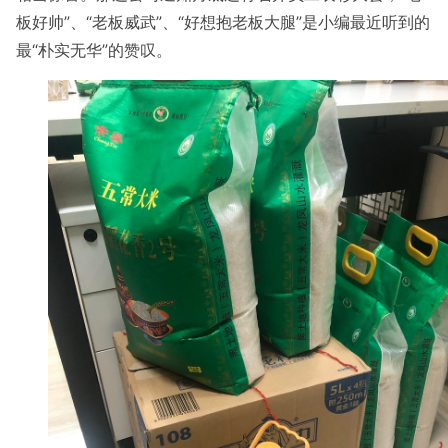
板好帅”、“老板威武”、“好想抱老板大腿”是小编最近听到的
最“朴实无华”的赞叹。