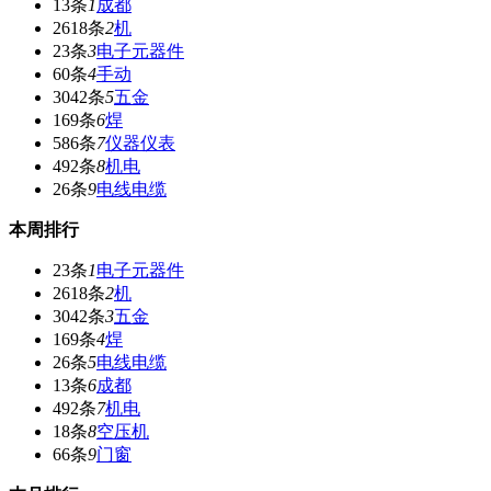
13条
1
成都
2618条
2
机
23条
3
电子元器件
60条
4
手动
3042条
5
五金
169条
6
焊
586条
7
仪器仪表
492条
8
机电
26条
9
电线电缆
本周排行
23条
1
电子元器件
2618条
2
机
3042条
3
五金
169条
4
焊
26条
5
电线电缆
13条
6
成都
492条
7
机电
18条
8
空压机
66条
9
门窗