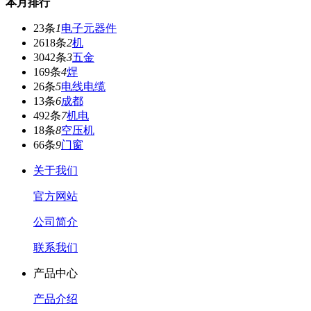
本月排行
23条
1
电子元器件
2618条
2
机
3042条
3
五金
169条
4
焊
26条
5
电线电缆
13条
6
成都
492条
7
机电
18条
8
空压机
66条
9
门窗
关于我们
官方网站
公司简介
联系我们
产品中心
产品介绍