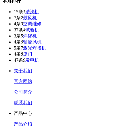
本月排行
15条
1
清洗机
7条
2
鼓风机
4条
3
空调维修
37条
4
试验机
3条
5
焊锡机
4条
6
轴流风机
5条
7
激光焊接机
4条
8
厦门
47条
9
发电机
关于我们
官方网站
公司简介
联系我们
产品中心
产品介绍