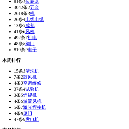
81条
1
传感器
3042条
2
五金
2618条
3
机
26条
4
电线电缆
13条
5
成都
41条
6
风机
492条
7
机电
48条
8
阀门
819条
9
电子
本周排行
15条
1
清洗机
7条
2
鼓风机
4条
3
空调维修
37条
4
试验机
3条
5
焊锡机
4条
6
轴流风机
5条
7
激光焊接机
4条
8
厦门
47条
9
发电机